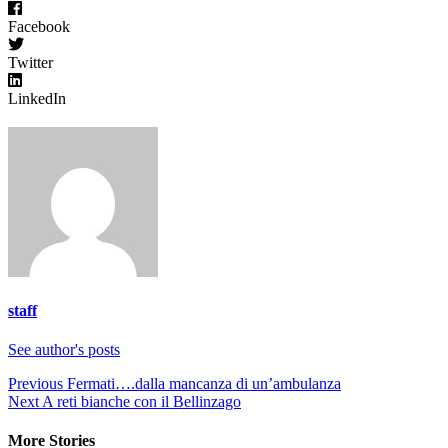
Facebook
Twitter
LinkedIn
staff
See author's posts
Continue
Previous
Fermati….dalla mancanza di un’ambulanza
Next
A reti bianche con il Bellinzago
Reading
More Stories