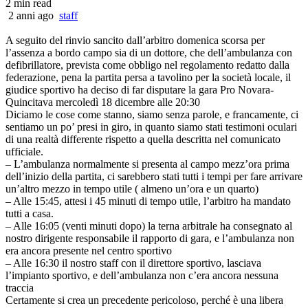
2 min read
2 anni ago
staff
A seguito del rinvio sancito dall’arbitro domenica scorsa per
l’assenza a bordo campo sia di un dottore, che dell’ambulanza con
defibrillatore, prevista come obbligo nel regolamento redatto dalla
federazione, pena la partita persa a tavolino per la società locale, il
giudice sportivo ha deciso di far disputare la gara Pro Novara-
Quincitava mercoledì 18 dicembre alle 20:30
Diciamo le cose come stanno, siamo senza parole, e francamente, ci
sentiamo un po’ presi in giro, in quanto siamo stati testimoni oculari
di una realtà differente rispetto a quella descritta nel comunicato
ufficiale.
– L’ambulanza normalmente si presenta al campo mezz’ora prima
dell’inizio della partita, ci sarebbero stati tutti i tempi per fare arrivare
un’altro mezzo in tempo utile ( almeno un’ora e un quarto)
– Alle 15:45, attesi i 45 minuti di tempo utile, l’arbitro ha mandato
tutti a casa.
– Alle 16:05 (venti minuti dopo) la terna arbitrale ha consegnato al
nostro dirigente responsabile il rapporto di gara, e l’ambulanza non
era ancora presente nel centro sportivo
– Alle 16:30 il nostro staff con il direttore sportivo, lasciava
l’impianto sportivo, e dell’ambulanza non c’era ancora nessuna
traccia
Certamente si crea un precedente pericoloso, perché è una libera