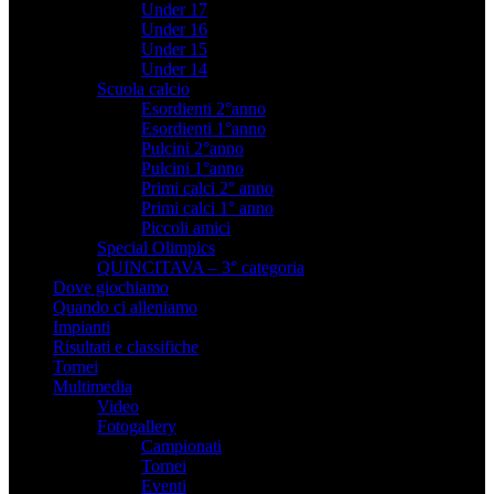
Under 17
Under 16
Under 15
Under 14
Scuola calcio
Esordienti 2°anno
Esordienti 1°anno
Pulcini 2°anno
Pulcini 1°anno
Primi calci 2° anno
Primi calci 1° anno
Piccoli amici
Special Olimpics
QUINCITAVA – 3° categoria
Dove giochiamo
Quando ci alleniamo
Impianti
Risultati e classifiche
Tornei
Multimedia
Video
Fotogallery
Campionati
Tornei
Eventi