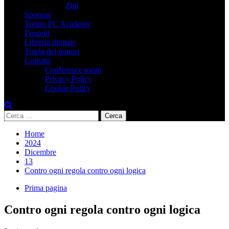
Zini
Sponsor
Torino FC Academy
Progetti
Libreria digitale
Tutela dei minori
Contatti
Conference room
Privacy Policy
Cookie Policy
Ricerca
per:
Home
2024
Dicembre
13
Contro ogni regola contro ogni logica
Prima pagina
Contro ogni regola contro ogni logica