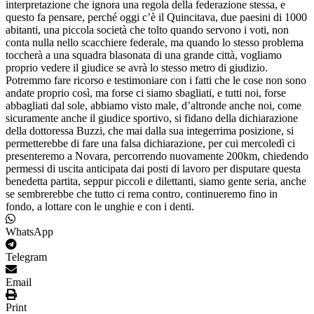
interpretazione che ignora una regola della federazione stessa, e
questo fa pensare, perché oggi c’è il Quincitava, due paesini di 1000
abitanti, una piccola società che tolto quando servono i voti, non
conta nulla nello scacchiere federale, ma quando lo stesso problema
toccherà a una squadra blasonata di una grande città, vogliamo
proprio vedere il giudice se avrà lo stesso metro di giudizio.
Potremmo fare ricorso e testimoniare con i fatti che le cose non sono
andate proprio così, ma forse ci siamo sbagliati, e tutti noi, forse
abbagliati dal sole, abbiamo visto male, d’altronde anche noi, come
sicuramente anche il giudice sportivo, si fidano della dichiarazione
della dottoressa Buzzi, che mai dalla sua integerrima posizione, si
permetterebbe di fare una falsa dichiarazione, per cui mercoledì ci
presenteremo a Novara, percorrendo nuovamente 200km, chiedendo
permessi di uscita anticipata dai posti di lavoro per disputare questa
benedetta partita, seppur piccoli e dilettanti, siamo gente seria, anche
se sembrerebbe che tutto ci rema contro, continueremo fino in
fondo, a lottare con le unghie e con i denti.
WhatsApp
Telegram
Email
Print