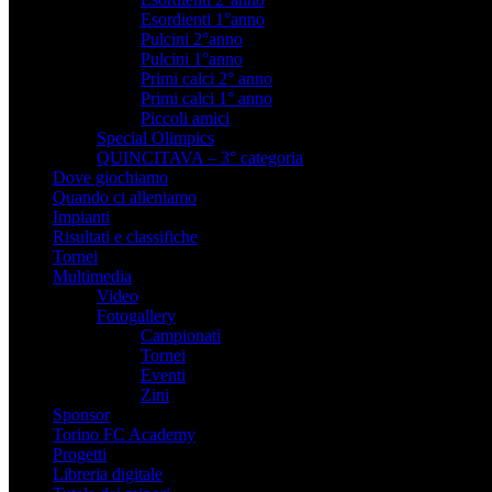
Esordienti 1°anno
Pulcini 2°anno
Pulcini 1°anno
Primi calci 2° anno
Primi calci 1° anno
Piccoli amici
Special Olimpics
QUINCITAVA – 3° categoria
Dove giochiamo
Quando ci alleniamo
Impianti
Risultati e classifiche
Tornei
Multimedia
Video
Fotogallery
Campionati
Tornei
Eventi
Zini
Sponsor
Torino FC Academy
Progetti
Libreria digitale