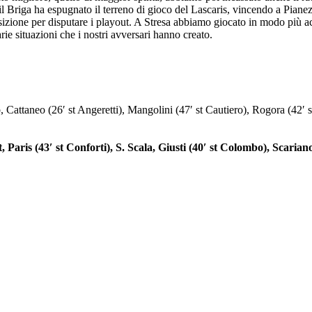
 il Briga ha espugnato il terreno di gioco del Lascaris, vincendo a Pian
posizione per disputare i playout. A Stresa abbiamo giocato in modo più ac
le varie situazioni che i nostri avversari hanno creato.
taneo (26′ st Angeretti), Mangolini (47′ st Cautiero), Rogora (42′ st 
ris (43′ st Conforti), S. Scala, Giusti (40′ st Colombo), Scariano, 