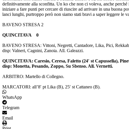
definitivamente alla sconfitta. Un ko che non ci voleva, anche perché
iniziare a fare punti per cercare di riuscire ad arrivare in una buona 
lanci lunghi, purtroppo però non siamo stati bravi a saper leggere 
BAVENO STRESA 2
QUINCITAVA 0
BAVENO STRESA: Vittoni, Negretti, Cantadore, Lika, Pici, Rekkab, Cat
disp: Valneri, Cagnini, Zanoia. All. Galeazzi.
QUINCITAVA: Caresio, Ceresa, Faletto (24′ st Capussella), Pinet, Pa
disp: Monetta, Pesando, Zoppo, Su Sbenso. All. Vernetti.
ARBITRO: Martello di Collegno.
MARCATORI: all’8′ pt Lika (B), 25′ st Cattaneo (B).
WhatsApp
Telegram
Email
Print