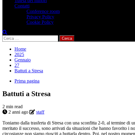
Tutela dei minori
Contatti
Conference room
Privacy Policy
Cookie Policy
Ricerca
per:
Home
2025
Gennaio
27
Battuti a Stresa
Prima pagina
Battuti a Stresa
2 min read
2 anni ago
staff
Toniamo dalla trasferta di Stresa con una sconfitta 2-0, al termine di u
meritato il successo, sono arrivati da situazioni che hanno favorito i
circostanze non siamo riusciti a buttarla dentro. Poi, nel nostro momen