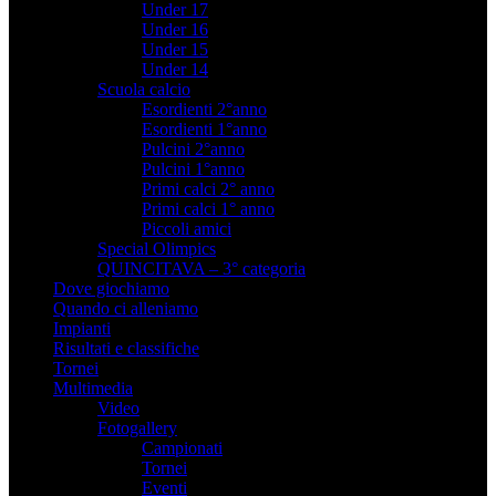
Under 17
Under 16
Under 15
Under 14
Scuola calcio
Esordienti 2°anno
Esordienti 1°anno
Pulcini 2°anno
Pulcini 1°anno
Primi calci 2° anno
Primi calci 1° anno
Piccoli amici
Special Olimpics
QUINCITAVA – 3° categoria
Dove giochiamo
Quando ci alleniamo
Impianti
Risultati e classifiche
Tornei
Multimedia
Video
Fotogallery
Campionati
Tornei
Eventi