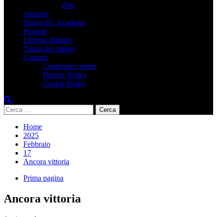
Zini
Sponsor
Torino FC Academy
Progetti
Libreria digitale
Tutela dei minori
Contatti
Conference room
Privacy Policy
Cookie Policy
Ricerca
per:
Home
2025
Febbraio
17
Ancora vittoria
Prima pagina
Ancora vittoria