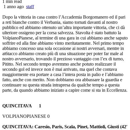
1 min read
1 anno ago
staff
Dopo la vittoria in casa contro l’Accademia Borgomanero ed il pari
a reti bianche contro il Verbania, siamo tornati davanti al nostro
pubblico ed abbiamo ottenuto un’altra importante vittoria, che ci dà
ulteriore ossigeno per la corsa salvezza. Stavolta è stato battuto la
VolpianoPianese, al termine di una gara in cui abbiamo anche saputo
soffrire ed alla fine abbiamo vinto meritatamente. Nel primo tempo
abbiamo concesso una sola occasione ai nostri avversari, mentre in
at6tacco abbiamo creato più di una situazione per poter far male al
nostro avversario, trovando il prezioso vantaggio con l’ex di turno,
Pititto. Nel secondo tempo avremmo anche potuto realizzare il
secondo gol ed invece non è mai arrivato, ma quel che contava
maggiormente era portare a casa l’intera posta in palio e l’abbiamo
fatto, anche con merito. Non dobbiamo ora abbassare la guardia e
continuare su questa strada intrapresa da qualche tempo a questa
parte, da quando abbiamo iniziato a capire come si sta in Eccellenza.
QUINCITAVA 1
VOLPIANOPIANESE 0
QUINCITAVA: Caresio, Paris, Scala, Pinet, Mattioli, Giusti (42′