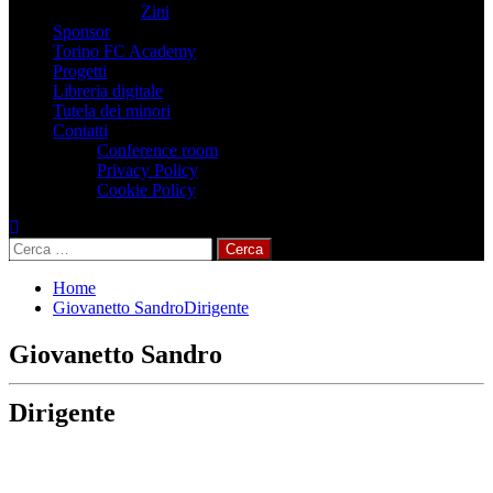
Zini
Sponsor
Torino FC Academy
Progetti
Libreria digitale
Tutela dei minori
Contatti
Conference room
Privacy Policy
Cookie Policy
Ricerca
per:
Home
Giovanetto SandroDirigente
Giovanetto Sandro
Dirigente