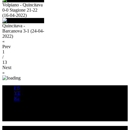
Volpiano - Quincitava
0-0 Stagione 21-22
(16-04-2022)
Quincitava -
Barcanova 3-1 (24-04-
2022)
«
Prev
1
/
13
Next
»
FB
YT
IG
FB
YT
IG
USD QUINCINETTO - TAVAGNASCO | P.IVA : 03991530019 |