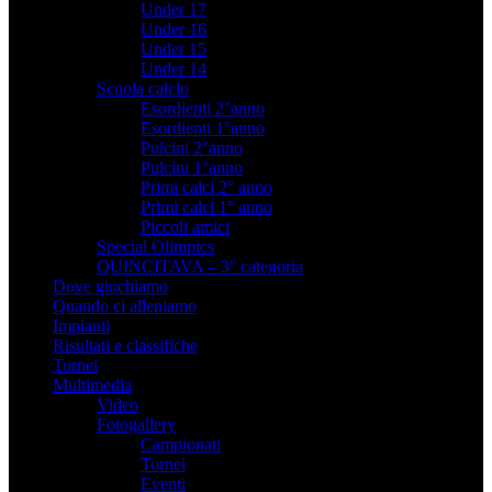
Under 17
Under 16
Under 15
Under 14
Scuola calcio
Esordienti 2°anno
Esordienti 1°anno
Pulcini 2°anno
Pulcini 1°anno
Primi calci 2° anno
Primi calci 1° anno
Piccoli amici
Special Olimpics
QUINCITAVA – 3° categoria
Dove giochiamo
Quando ci alleniamo
Impianti
Risultati e classifiche
Tornei
Multimedia
Video
Fotogallery
Campionati
Tornei
Eventi