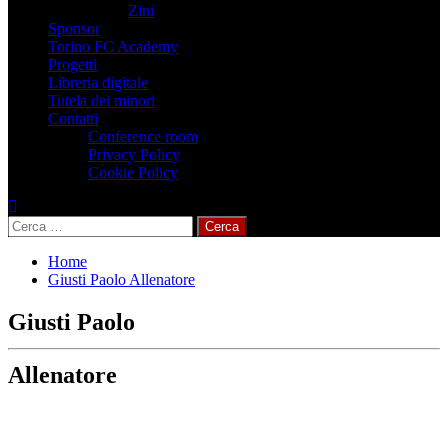
Zini
Sponsor
Torino FC Academy
Progetti
Libreria digitale
Tutela dei minori
Contatti
Conference room
Privacy Policy
Cookie Policy
Ricerca
per:
Home
Giusti Paolo Allenatore
Giusti Paolo
Allenatore