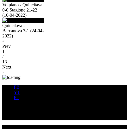
Volpiano - Quincitava
0-0 Stagione 21-22
(16-04-2022)
Quincitava -
Barcanova 3-1 (24-04-
2022)
«
Prev
1
/
13
Next
»
FB
YT
IG
FB
YT
IG
USD QUINCINETTO - TAVAGNASCO | P.IVA : 03991530019 |