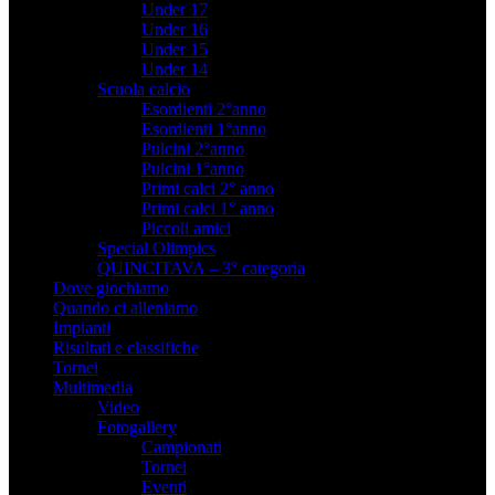
Under 17
Under 16
Under 15
Under 14
Scuola calcio
Esordienti 2°anno
Esordienti 1°anno
Pulcini 2°anno
Pulcini 1°anno
Primi calci 2° anno
Primi calci 1° anno
Piccoli amici
Special Olimpics
QUINCITAVA – 3° categoria
Dove giochiamo
Quando ci alleniamo
Impianti
Risultati e classifiche
Tornei
Multimedia
Video
Fotogallery
Campionati
Tornei
Eventi