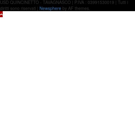
USD QUINCINETTO - TAVAGNASCO | P.IVA : 03991530019 | Tutti i
diritti sono riservati
|
Newsphere
by AF themes.