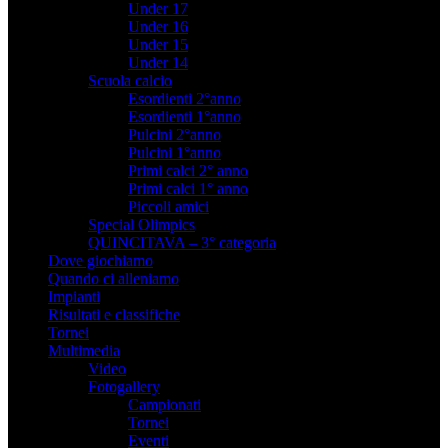
Under 17
Under 16
Under 15
Under 14
Scuola calcio
Esordienti 2°anno
Esordienti 1°anno
Pulcini 2°anno
Pulcini 1°anno
Primi calci 2° anno
Primi calci 1° anno
Piccoli amici
Special Olimpics
QUINCITAVA – 3° categoria
Dove giochiamo
Quando ci alleniamo
Impianti
Risultati e classifiche
Tornei
Multimedia
Video
Fotogallery
Campionati
Tornei
Eventi