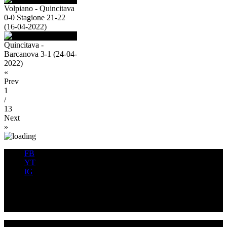
Volpiano - Quincitava
0-0 Stagione 21-22
(16-04-2022)
Quincitava -
Barcanova 3-1 (24-04-
2022)
«
Prev
1
/
13
Next
»
FB
YT
IG
FB
YT
IG
USD QUINCINETTO - TAVAGNASCO | P.IVA : 03991530019 |