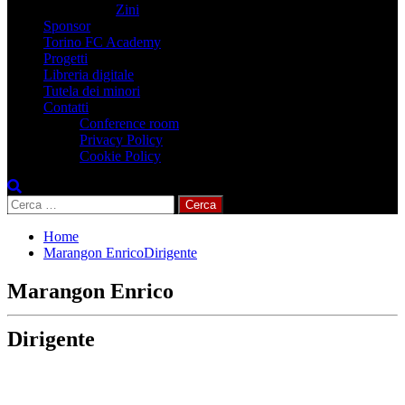
Zini
Sponsor
Torino FC Academy
Progetti
Libreria digitale
Tutela dei minori
Contatti
Conference room
Privacy Policy
Cookie Policy
Ricerca
per:
Home
Marangon EnricoDirigente
Marangon Enrico
Dirigente