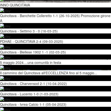
INNO QUINCITAVA
Quincitava - Banchette Colleretto 1-1 (26-10-2025) Promozione girone
A
Quincitava - Settimo 3 - 0 (16-03-25)
PDHAE - QUINCITAVA 2-4 (09-03-2025)
Quincitava - Biellese 1902 1 -1 (02-03-25)
5 maggio 2024....una comunità in festa
Il cammino del Quincitava all'ECCELLENZA fino al 5 maggio...
Quincitava - Charvensod 2-1 (10-04-2022)
Quincitava - Lucento 1-0 (1-03-2023)
Quincitava - Ivrea Calcio 1-1 (05-04-2023)