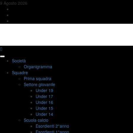
Skip
9 Agosto 2026
to
FB
content
YT
IG
USD QUINCINETTO TAVAGNASCO
Primary
Società
Menu
Organigramma
Squadre
Prima squadra
Settore giovanile
Under 19
Under 17
Under 16
Under 15
Under 14
Scuola calcio
Esordienti 2°anno
Esordienti 1°anno