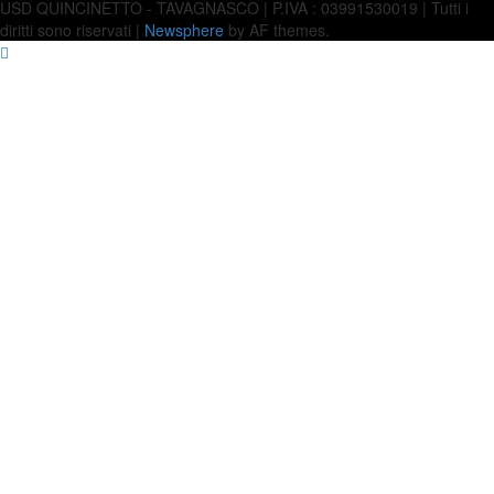
USD QUINCINETTO - TAVAGNASCO | P.IVA : 03991530019 | Tutti i
diritti sono riservati
|
Newsphere
by AF themes.