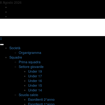
Skip
8 Agosto 2026
to
FB
content
YT
IG
USD QUINCINETTO TAVAGNASCO
Primary
Società
Menu
Organigramma
Squadre
Prima squadra
Settore giovanile
Under 19
Under 17
Under 16
Under 15
Under 14
Scuola calcio
Esordienti 2°anno
Esordienti 1°anno