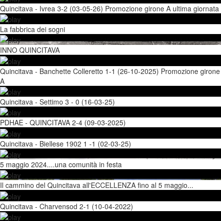
Quincitava - Ivrea 3-2 (03-05-26) Promozione girone A ultima giornata
La fabbrica dei sogni
INNO QUINCITAVA
Quincitava - Banchette Colleretto 1-1 (26-10-2025) Promozione girone
A
Quincitava - Settimo 3 - 0 (16-03-25)
PDHAE - QUINCITAVA 2-4 (09-03-2025)
Quincitava - Biellese 1902 1 -1 (02-03-25)
5 maggio 2024....una comunità in festa
Il cammino del Quincitava all'ECCELLENZA fino al 5 maggio...
Quincitava - Charvensod 2-1 (10-04-2022)