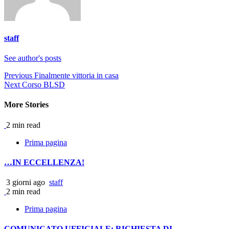
staff
See author's posts
Continue
Previous
Finalmente vittoria in casa
Next
Corso BLSD
Reading
More Stories
2 min read
Prima pagina
…IN ECCELLENZA!
3 giorni ago
staff
2 min read
Prima pagina
COMUNICATO UFFICIALE: RICHIESTA DI