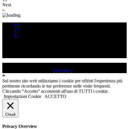
Next
»
FB
YT
IG
FB
YT
IG
USD QUINCINETTO - TAVAGNASCO | P.IVA : 03991530019 |
Tutti i diritti sono riservati
|
Newsphere
by AF themes.
Sul nostro sito web utilizziamo i cookie per offrirti l'esperienza più
pertinente ricordando le tue preferenze nelle visite frequenti.
Cliccando “Accetto” acconsenti all'uso di TUTTI i cookie.
Impostazioni Cookie
ACCETTO
Chiudi
Privacy Overview