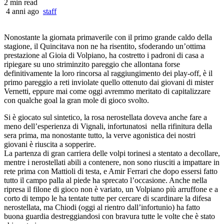
2 min read
4 anni ago
staff
Nonostante la giornata primaverile con il primo grande caldo della
stagione, il Quincitava non ne ha risentito, sfoderando un’ottima
prestazione al Gioia di Volpiano, ha costretto i padroni di casa a
ripiegare su uno striminzito pareggio che allontana forse
definitivamente la loro rincorsa al raggiungimento dei play-off, è il
primo pareggio a reti inviolate quello ottenuto dai giovani di mister
Vernetti, eppure mai come oggi avremmo meritato di capitalizzare
con qualche goal la gran mole di gioco svolto.
Si è giocato sul sintetico, la rosa nerostellata doveva anche fare a
meno dell’esperienza di Vignali, infortunatosi nella rifinitura della
sera prima, ma nonostante tutto, la verve agonistica dei nostri
giovani è riuscita a sopperire.
La partenza di gran carriera delle volpi torinesi a stentato a decollare,
mentre i nerostellati abili a contenere, non sono riusciti a impattare in
rete prima con Mattioli di testa, e Amir Ferrari che dopo essersi fatto
tutto il campo palla al piede ha sprecato l’occasione. Anche nella
ripresa il filone di gioco non è variato, un Volpiano più arruffone e a
corto di tempo le ha tentate tutte per cercare di scardinare la difesa
nerostellata, ma Chiodi (oggi al rientro dall’infortunio) ha fatto
buona guardia destreggiandosi con bravura tutte le volte che è stato