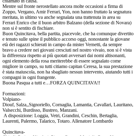
chiamato in causa.
Mentre sul fronte nerostellato ancora molte occasioni a firma di
Zoppo, Vergano, Amir Ferrari, Yon, non hanno fruttato la segnatura
meritata, in ultimo va anche segnalata una trattenuta in area su
Ferrari Enrico che il buon arbitro Balzano (della sezione di Novara)
non si è sentito di fischiare.
Buon Quincitava, bella partita, piacevole, che ha comunque divertito
e tenuto sulle spine il pubblico accorso oggi, nonostante la giovane
età dei ragazzi schierati in campo da mister Vernetti, da sempre
bravo a credere nei giovani cresciuti nel nostro vivaio, non si è vista
la differenza rispetto ai più quotati avversari dai nomi altisonanti,
ogni elemento della rosa meriterebbe di essere segnalato come
migliore in campo, su tutti citiamo capitan Ceresa, la sua prestazione
è stata maiuscola, non ha sbagliato nessun intervento, aiutando tutti i
compagni in ogni frangente.
Buona Pasqua a tutti e…FORZA QUINCITAVA!!
Formazioni:
Volpiano-
Diouf, Salza,,Signoriello, Cornaglia, Lamantia, Cavallari, Lauritano,
Valsecchi, Burdisso, Bustreo, Manzani.
A disposizione: Loggia, Vetri, Grandini, Ceschin, Bertaglia,
Laurenti, Palermo, Talarico, Totaro. Allenatore Lombardo
Quincitava-