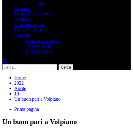
Zini
Sponsor
Torino FC Academy
Progetti
Libreria digitale
Tutela dei minori
Contatti
Conference room
Privacy Policy
Cookie Policy
Ricerca
per:
Home
2022
Aprile
19
Un buon pari a Volpiano
Prima pagina
Un buon pari a Volpiano