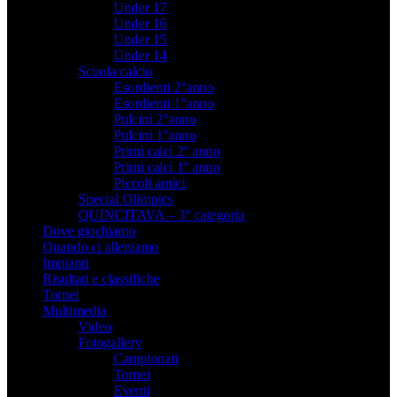
Under 17
Under 16
Under 15
Under 14
Scuola calcio
Esordienti 2°anno
Esordienti 1°anno
Pulcini 2°anno
Pulcini 1°anno
Primi calci 2° anno
Primi calci 1° anno
Piccoli amici
Special Olimpics
QUINCITAVA – 3° categoria
Dove giochiamo
Quando ci alleniamo
Impianti
Risultati e classifiche
Tornei
Multimedia
Video
Fotogallery
Campionati
Tornei
Eventi