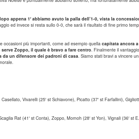
rtiva Nolese e puntualmente abbiamo sofferto, ma fortunatamente abbiam
dopo appena 1′ abbiamo avuto la palla dell’1-0, vista la concession
aggio ed invece si resta sullo 0-0, che sarà il risultato di fine primo te
le occasioni più importanti, come ad esempio quella
capitata ancora a
e serve Zoppo, il quale è bravo a fare centro
. Finalmente il vantagg
a da un difensore dei padroni di casa
. Siamo stati bravi a vincere u
l morale.
lato, Vivarelli (25′ st Schiavone), Picatto (37′ st Farfallini), Gigliott
glia Rat (41′ st Conta), Zoppo, Momoh (28′ st Yon), Vignali (36′ st E.