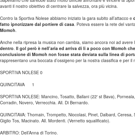
Sapevamo che sarebbe stato molto difficile affrontare e vincere la Spo
avanti il nostro obiettivo di centrare la salvezza, ora più vicina.
Contro la Sportiva Nolese abbiamo iniziato la gara subito all’attacco e
fatto ipnotizzare dal portiere di casa
. Poteva essere la rete del vant
Momoh
.
Anche nella ripresa la musica non cambia, siamo ancora noi ad avere 
dentro
.
Il gol però è nell’aria ed arriva di li a poco con Momoh ch
conclusione di Momoh non fosse stata deviata sulla linea di port
rappresentano una boccata d’ossigeno per la nostra classifica e per i
SPORTIVA NOLESE 0
QUINCITAVA 1
SPORTIVA NOLESE: Mancino, Tosatto, Ballani (22′ st Bava), Porneala, Casel
Corradin, Novero, Verrecchia. All. Di Bernardo.
QUINCITAVA: Thomain, Trompetto, Niocolasi, Pinet, Dalbard, Ceresa, Sca
Giglio Tos, Macinato. All. Mordenti. (Vernetto squalificato).
ARBITRO: Dell’Anna di Torino.