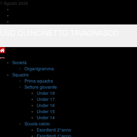
Skip
7 Agosto 2026
to
FB
content
YT
IG
USD QUINCINETTO TAVAGNASCO
Primary
Società
Menu
Organigramma
Squadre
Prima squadra
Settore giovanile
Under 19
Under 17
Under 16
Under 15
Under 14
Scuola calcio
Esordienti 2°anno
Esordienti 1°anno