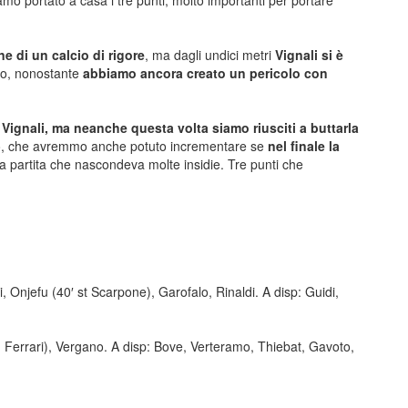
o portato a casa i tre punti, molto importanti per portare
e di un calcio di rigore
, ma dagli undici metri
Vignali si è
mpo, nonostante
abbiamo ancora creato un pericolo con
 Vignali, ma neanche questa volta siamo riusciti a buttarla
io, che avremmo anche potuto incrementare se
nel finale la
na partita che nascondeva molte insidie. Tre punti che
i, Onjefu (40′ st Scarpone), Garofalo, Rinaldi. A disp: Guidi,
 Ferrari), Vergano. A disp: Bove, Verteramo, Thiebat, Gavoto,