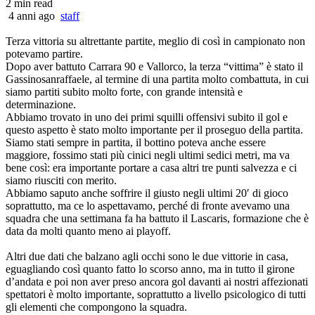
2 min read
4 anni ago
staff
Terza vittoria su altrettante partite, meglio di così in campionato non
potevamo partire.
Dopo aver battuto Carrara 90 e Vallorco, la terza “vittima” è stato il
Gassinosanraffaele, al termine di una partita molto combattuta, in cui
siamo partiti subito molto forte, con grande intensità e
determinazione.
Abbiamo trovato in uno dei primi squilli offensivi subito il gol e
questo aspetto è stato molto importante per il proseguo della partita.
Siamo stati sempre in partita, il bottino poteva anche essere
maggiore, fossimo stati più cinici negli ultimi sedici metri, ma va
bene così: era importante portare a casa altri tre punti salvezza e ci
siamo riusciti con merito.
Abbiamo saputo anche soffrire il giusto negli ultimi 20′ di gioco
soprattutto, ma ce lo aspettavamo, perché di fronte avevamo una
squadra che una settimana fa ha battuto il Lascaris, formazione che è
data da molti quanto meno ai playoff.
Altri due dati che balzano agli occhi sono le due vittorie in casa,
eguagliando così quanto fatto lo scorso anno, ma in tutto il girone
d’andata e poi non aver preso ancora gol davanti ai nostri affezionati
spettatori è molto importante, soprattutto a livello psicologico di tutti
gli elementi che compongono la squadra.