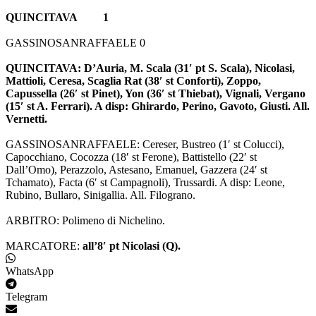
QUINCITAVA 1
GASSINOSANRAFFAELE 0
QUINCITAVA: D’Auria, M. Scala (31′ pt S. Scala), Nicolasi,
Mattioli, Ceresa, Scaglia Rat (38′ st Conforti), Zoppo,
Capussella (26′ st Pinet), Yon (36′ st Thiebat), Vignali, Vergano
(15′ st A. Ferrari). A disp: Ghirardo, Perino, Gavoto, Giusti. All.
Vernetti.
GASSINOSANRAFFAELE: Cereser, Bustreo (1′ st Colucci),
Capocchiano, Cocozza (18′ st Ferone), Battistello (22′ st
Dall’Omo), Perazzolo, Astesano, Emanuel, Gazzera (24′ st
Tchamato), Facta (6′ st Campagnoli), Trussardi. A disp: Leone,
Rubino, Bullaro, Sinigallia. All. Filograno.
ARBITRO: Polimeno di Nichelino.
MARCATORE:
all’8′ pt Nicolasi (Q).
WhatsApp
Telegram