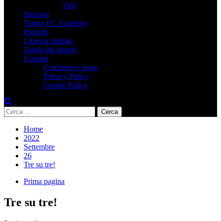
Zini
Sponsor
Torino FC Academy
Progetti
Libreria digitale
Tutela dei minori
Contatti
Conference room
Privacy Policy
Cookie Policy
Ricerca
per:
Home
2022
Settembre
26
Tre su tre!
Prima pagina
Tre su tre!