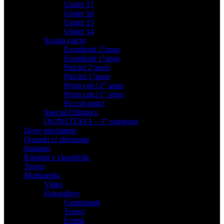
Under 17
Under 16
Under 15
Under 14
Scuola calcio
Esordienti 2°anno
Esordienti 1°anno
Pulcini 2°anno
Pulcini 1°anno
Primi calci 2° anno
Primi calci 1° anno
Piccoli amici
Special Olimpics
QUINCITAVA – 3° categoria
Dove giochiamo
Quando ci alleniamo
Impianti
Risultati e classifiche
Tornei
Multimedia
Video
Fotogallery
Campionati
Tornei
Eventi