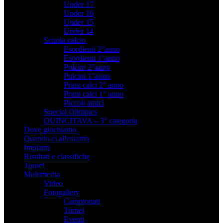
Under 17
Under 16
Under 15
Under 14
Scuola calcio
Esordienti 2°anno
Esordienti 1°anno
Pulcini 2°anno
Pulcini 1°anno
Primi calci 2° anno
Primi calci 1° anno
Piccoli amici
Special Olimpics
QUINCITAVA – 3° categoria
Dove giochiamo
Quando ci alleniamo
Impianti
Risultati e classifiche
Tornei
Multimedia
Video
Fotogallery
Campionati
Tornei
Eventi