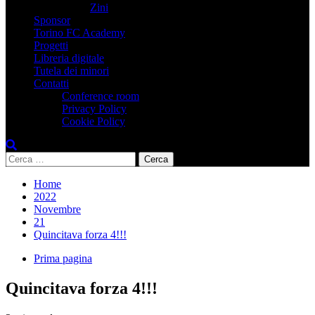
Zini
Sponsor
Torino FC Academy
Progetti
Libreria digitale
Tutela dei minori
Contatti
Conference room
Privacy Policy
Cookie Policy
Ricerca
per:
Home
2022
Novembre
21
Quincitava forza 4!!!
Prima pagina
Quincitava forza 4!!!