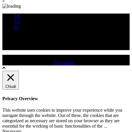
»
FB
YT
IG
FB
YT
IG
USD QUINCINETTO - TAVAGNASCO | P.IVA : 03991530019 |
Tutti i diritti sono riservati
|
Newsphere
by AF themes.
Chiudi
Privacy Overview
This website uses cookies to improve your experience while you
navigate through the website. Out of these, the cookies that are
categorized as necessary are stored on your browser as they are
essential for the working of basic functionalities of the
...
Necessary