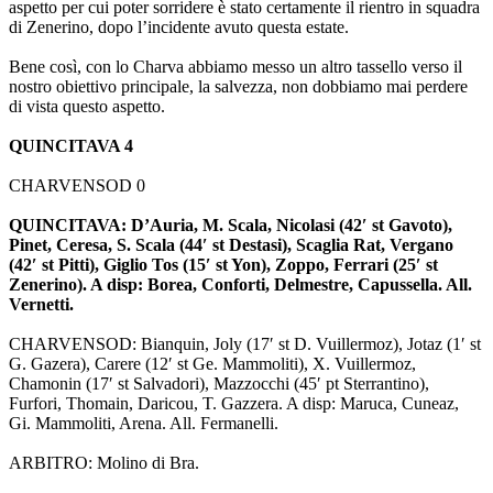
aspetto per cui poter sorridere è stato certamente il rientro in squadra
di Zenerino, dopo l’incidente avuto questa estate.
Bene così, con lo Charva abbiamo messo un altro tassello verso il
nostro obiettivo principale, la salvezza, non dobbiamo mai perdere
di vista questo aspetto.
QUINCITAVA 4
CHARVENSOD 0
QUINCITAVA: D’Auria, M. Scala, Nicolasi (42′ st Gavoto),
Pinet, Ceresa, S. Scala (44′ st Destasi), Scaglia Rat, Vergano
(42′ st Pitti), Giglio Tos (15′ st Yon), Zoppo, Ferrari (25′ st
Zenerino). A disp: Borea, Conforti, Delmestre, Capussella. All.
Vernetti.
CHARVENSOD: Bianquin, Joly (17′ st D. Vuillermoz), Jotaz (1′ st
G. Gazera), Carere (12′ st Ge. Mammoliti), X. Vuillermoz,
Chamonin (17′ st Salvadori), Mazzocchi (45′ pt Sterrantino),
Furfori, Thomain, Daricou, T. Gazzera. A disp: Maruca, Cuneaz,
Gi. Mammoliti, Arena. All. Fermanelli.
ARBITRO: Molino di Bra.