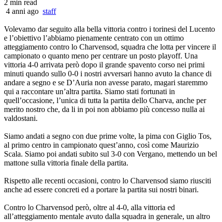
2 min read
4 anni ago
staff
Volevamo dar seguito alla bella vittoria contro i torinesi del Lucento
e l’obiettivo l’abbiamo pienamente centrato con un ottimo
atteggiamento contro lo Charvensod, squadra che lotta per vincere il
campionato o quanto meno per centrare un posto playoff. Una
vittoria 4-0 arrivata però dopo il grande spavento corso nei primi
minuti quando sullo 0-0 i nostri avversari hanno avuto la chance di
andare a segno e se D’Auria non avesse parato, magari staremmo
qui a raccontare un’altra partita. Siamo stati fortunati in
quell’occasione, l’unica di tutta la partita dello Charva, anche per
merito nostro che, da li in poi non abbiamo più concesso nulla ai
valdostani.
Siamo andati a segno con due prime volte, la pima con Giglio Tos,
al primo centro in campionato quest’anno, così come Maurizio
Scala. Siamo poi andati subito sul 3-0 con Vergano, mettendo un bel
mattone sulla vittoria finale della partita.
Rispetto alle recenti occasioni, contro lo Charvensod siamo riusciti
anche ad essere concreti ed a portare la partita sui nostri binari.
Contro lo Charvensod però, oltre al 4-0, alla vittoria ed
all’atteggiamento mentale avuto dalla squadra in generale, un altro