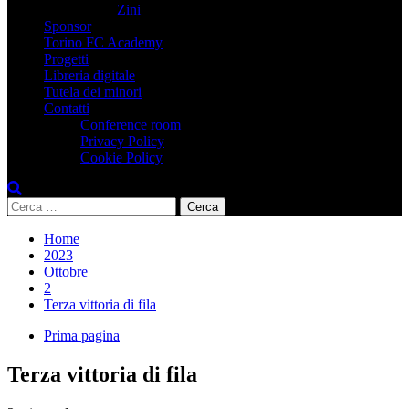
Zini
Sponsor
Torino FC Academy
Progetti
Libreria digitale
Tutela dei minori
Contatti
Conference room
Privacy Policy
Cookie Policy
Ricerca
per:
Home
2023
Ottobre
2
Terza vittoria di fila
Prima pagina
Terza vittoria di fila