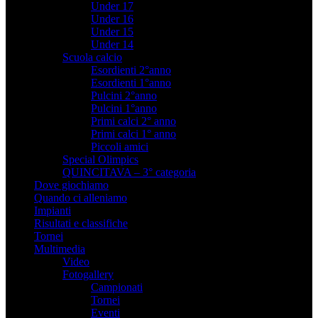
Under 17
Under 16
Under 15
Under 14
Scuola calcio
Esordienti 2°anno
Esordienti 1°anno
Pulcini 2°anno
Pulcini 1°anno
Primi calci 2° anno
Primi calci 1° anno
Piccoli amici
Special Olimpics
QUINCITAVA – 3° categoria
Dove giochiamo
Quando ci alleniamo
Impianti
Risultati e classifiche
Tornei
Multimedia
Video
Fotogallery
Campionati
Tornei
Eventi