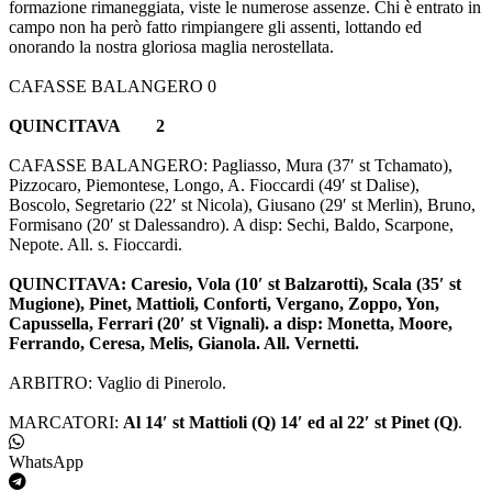
formazione rimaneggiata, viste le numerose assenze. Chi è entrato in
campo non ha però fatto rimpiangere gli assenti, lottando ed
onorando la nostra gloriosa maglia nerostellata.
CAFASSE BALANGERO 0
QUINCITAVA 2
CAFASSE BALANGERO: Pagliasso, Mura (37′ st Tchamato),
Pizzocaro, Piemontese, Longo, A. Fioccardi (49′ st Dalise),
Boscolo, Segretario (22′ st Nicola), Giusano (29′ st Merlin), Bruno,
Formisano (20′ st Dalessandro). A disp: Sechi, Baldo, Scarpone,
Nepote. All. s. Fioccardi.
QUINCITAVA: Caresio, Vola (10′ st Balzarotti), Scala (35′ st
Mugione), Pinet, Mattioli, Conforti, Vergano, Zoppo, Yon,
Capussella, Ferrari (20′ st Vignali). a disp: Monetta, Moore,
Ferrando, Ceresa, Melis, Gianola. All. Vernetti.
ARBITRO: Vaglio di Pinerolo.
MARCATORI:
Al 14′ st Mattioli (Q) 14′ ed al 22′ st Pinet (Q)
.
WhatsApp