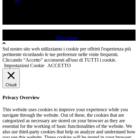
IG
FB
YT
IG
USD QUINCINETTO - TAVAGNASCO | P.IVA : 03991530019 |
Tutti i diritti sono riservati
|
Newsphere
by AF themes.
Sul nostro sito web utilizziamo i cookie per offrirti l'esperienza più
pertinente ricordando le tue preferenze nelle visite frequenti.
Cliccando “Accetto” acconsenti all'uso di TUTTI i cookie.
Impostazioni Cookie
ACCETTO
Chiudi
Privacy Overview
This website uses cookies to improve your experience while you
navigate through the website. Out of these, the cookies that are
categorized as necessary are stored on your browser as they are
essential for the working of basic functionalities of the website. We
also use third-party cookies that help us analyze and understand how
you use this website. These cookies will be stored in your browser