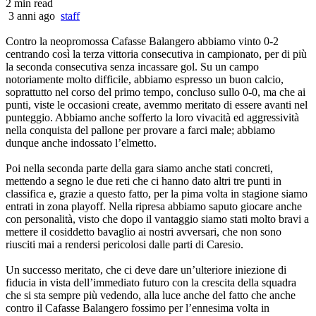
2 min read
3 anni ago
staff
Contro la neopromossa Cafasse Balangero abbiamo vinto 0-2
centrando così la terza vittoria consecutiva in campionato, per di più
la seconda consecutiva senza incassare gol. Su un campo
notoriamente molto difficile, abbiamo espresso un buon calcio,
soprattutto nel corso del primo tempo, concluso sullo 0-0, ma che ai
punti, viste le occasioni create, avemmo meritato di essere avanti nel
punteggio. Abbiamo anche sofferto la loro vivacità ed aggressività
nella conquista del pallone per provare a farci male; abbiamo
dunque anche indossato l’elmetto.
Poi nella seconda parte della gara siamo anche stati concreti,
mettendo a segno le due reti che ci hanno dato altri tre punti in
classifica e, grazie a questo fatto, per la pima volta in stagione siamo
entrati in zona playoff. Nella ripresa abbiamo saputo giocare anche
con personalità, visto che dopo il vantaggio siamo stati molto bravi a
mettere il cosiddetto bavaglio ai nostri avversari, che non sono
riusciti mai a rendersi pericolosi dalle parti di Caresio.
Un successo meritato, che ci deve dare un’ulteriore iniezione di
fiducia in vista dell’immediato futuro con la crescita della squadra
che si sta sempre più vedendo, alla luce anche del fatto che anche
contro il Cafasse Balangero fossimo per l’ennesima volta in